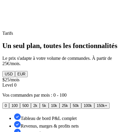
Reporting par catégorie
Tarifs
Un seul plan, toutes les fonctionnalités
Le prix s'adapte à votre volume de commandes. À partir de
25€/mois.
USD
EUR
$25
/mois
Level
0
Vos commandes par mois :
0 - 100
0
100
500
2k
5k
10k
25k
50k
100k
150k+
Tableau de bord P&L complet
Revenus, marges & profits nets