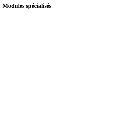
Modules spécialisés
Explorateur de commandes
Performance produits
Analytics des déclinaisons