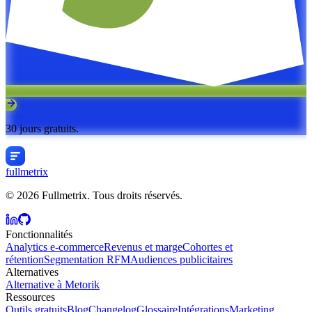
30 jours gratuits.
fullmetrix
© 2026 Fullmetrix. Tous droits réservés.
Fonctionnalités
Analytics e-commerce
Revenus et marge
Cohortes et
rétention
Segmentation RFM
Audiences publicitaires
Alternatives
Alternative à Metorik
Ressources
Outils gratuits
Blog
Changelog
Glossaire
Intégrations
Marketing