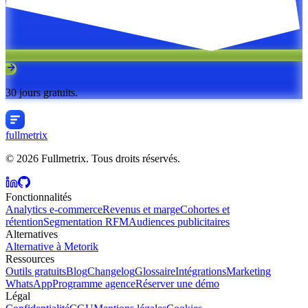
30 jours gratuits.
fullmetrix
© 2026 Fullmetrix. Tous droits réservés.
Fonctionnalités
Analytics e-commerce
Revenus et marge
Cohortes et
rétention
Segmentation RFM
Audiences publicitaires
Alternatives
Alternative à Metorik
Ressources
Outils gratuits
Blog
Changelog
Glossaire
Intégrations
Marketing
WhatsApp
Programme agence
Réserver une démo
Légal