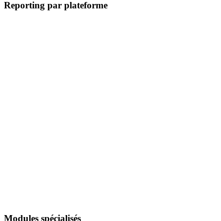
Reporting par plateforme
Product feed PrestaShop
Stock PrestaShop
Google Ads PrestaShop
Modules spécialisés