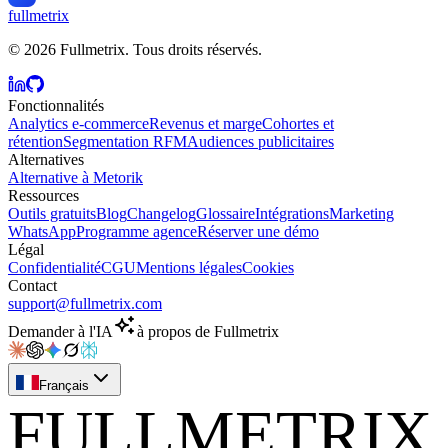
fullmetrix
© 2026 Fullmetrix. Tous droits réservés.
Fonctionnalités
Analytics e-commerce
Revenus et marge
Cohortes et
rétention
Segmentation RFM
Audiences publicitaires
Alternatives
Alternative à Metorik
Ressources
Outils gratuits
Blog
Changelog
Glossaire
Intégrations
Marketing
WhatsApp
Programme agence
Réserver une démo
Légal
Confidentialité
CGU
Mentions légales
Cookies
Contact
support@fullmetrix.com
Demander à l'IA
à propos de Fullmetrix
Français
FULLMETRIX