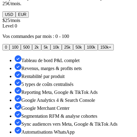
25€/mois.
USD
EUR
$25
/mois
Level
0
Vos commandes par mois :
0 - 100
0
100
500
2k
5k
10k
25k
50k
100k
150k+
Tableau de bord P&L complet
Revenus, marges & profits nets
Rentabilité par produit
5 types de coûts centralisés
Reporting Meta, Google & TikTok Ads
Google Analytics 4 & Search Console
Google Merchant Center
Segmentation RFM & analyse cohortes
Sync audiences vers Meta, Google & TikTok Ads
Automatisations WhatsApp