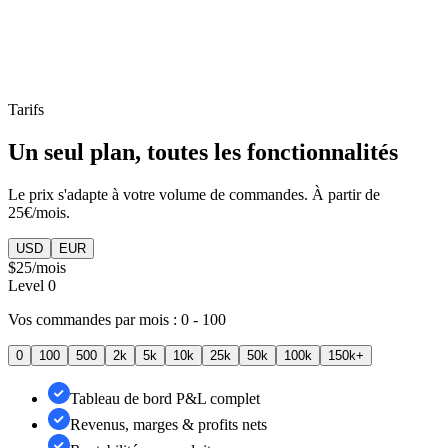
Reporting du revenu
Tarifs
Un seul plan, toutes les fonctionnalités
Le prix s'adapte à votre volume de commandes. À partir de
25€/mois.
USD
EUR
$25
/mois
Level
0
Vos commandes par mois :
0 - 100
0
100
500
2k
5k
10k
25k
50k
100k
150k+
Tableau de bord P&L complet
Revenus, marges & profits nets