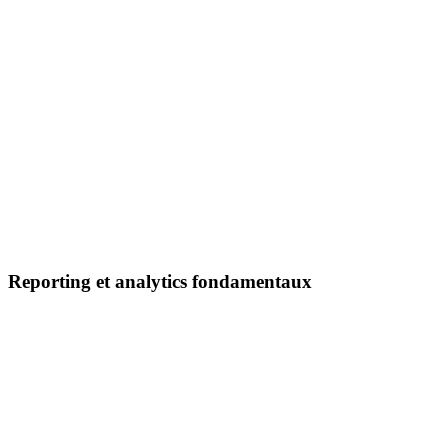
Reporting et analytics fondamentaux
Flux produits Google, Meta et TikTok