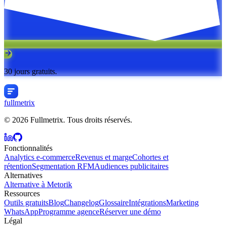
30 jours gratuits.
fullmetrix
© 2026 Fullmetrix. Tous droits réservés.
Fonctionnalités
Analytics e-commerce
Revenus et marge
Cohortes et
rétention
Segmentation RFM
Audiences publicitaires
Alternatives
Alternative à Metorik
Ressources
Outils gratuits
Blog
Changelog
Glossaire
Intégrations
Marketing
WhatsApp
Programme agence
Réserver une démo
Légal