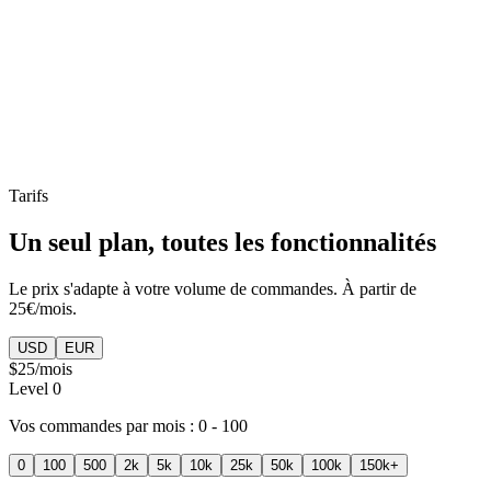
API PrestaShop commandes
Tarifs
Un seul plan, toutes les fonctionnalités
Le prix s'adapte à votre volume de commandes. À partir de
25€/mois.
USD
EUR
$25
/mois
Level
0
Vos commandes par mois :
0 - 100
0
100
500
2k
5k
10k
25k
50k
100k
150k+