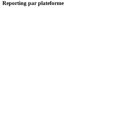
Reporting par plateforme
Tracking PrestaShop
GA4 PrestaShop
Google Tag Manager PrestaShop