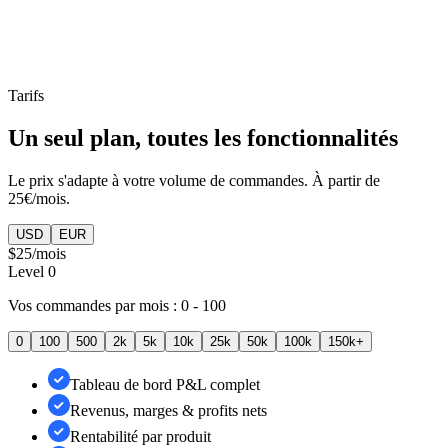
Analytics PrestaShop
Tarifs
Un seul plan, toutes les fonctionnalités
Le prix s'adapte à votre volume de commandes. À partir de
25€/mois.
USD
EUR
$25
/mois
Level
0
Vos commandes par mois :
0 - 100
0
100
500
2k
5k
10k
25k
50k
100k
150k+
Tableau de bord P&L complet
Revenus, marges & profits nets
Rentabilité par produit