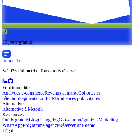
30 jours gratuits.
fullmetrix
© 2026 Fullmetrix. Tous droits réservés.
Fonctionnalités
Analytics e-commerce
Revenus et marge
Cohortes et
rétention
Segmentation RFM
Audiences publicitaires
Alternatives
Alternative à Metorik
Ressources
Outils gratuits
Blog
Changelog
Glossaire
Intégrations
Marketing
WhatsApp
Programme agence
Réserver une démo
Légal