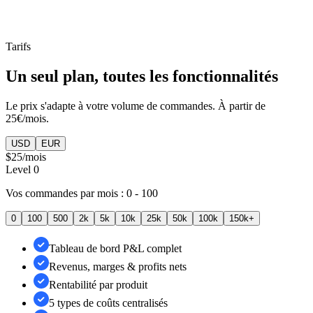
Tarifs
Un seul plan, toutes les fonctionnalités
Le prix s'adapte à votre volume de commandes. À partir de
25€/mois.
USD
EUR
$25
/mois
Level
0
Vos commandes par mois :
0 - 100
0
100
500
2k
5k
10k
25k
50k
100k
150k+
Tableau de bord P&L complet
Revenus, marges & profits nets
Rentabilité par produit
5 types de coûts centralisés