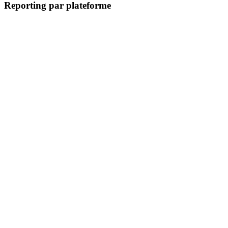
Reporting par plateforme
Analytics PrestaShop
Cohortes PrestaShop
LTV PrestaShop