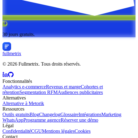
30 jours gratuits.
fullmetrix
© 2026 Fullmetrix. Tous droits réservés.
Fonctionnalités
Analytics e-commerce
Revenus et marge
Cohortes et
rétention
Segmentation RFM
Audiences publicitaires
Alternatives
Alternative à Metorik
Ressources
Outils gratuits
Blog
Changelog
Glossaire
Intégrations
Marketing
WhatsApp
Programme agence
Réserver une démo
Légal
Confidentialité
CGU
Mentions légales
Cookies
Contact